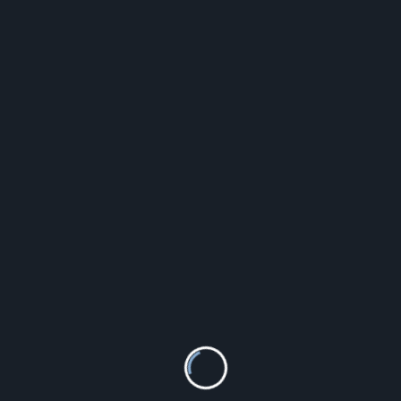
Sprawdź Koniecznie
zzzzz
PRODUKTY
Invicta 30956 Pro Diver
677.00
zł
Bi-es Blue Water for Men Dezodorant spray
150ml
5.20
zł
Reserved - Torebka z imitacji skóry - Kremowy
119.99
zł
Ti Sento Kolczyki Srebrne 7883Sy