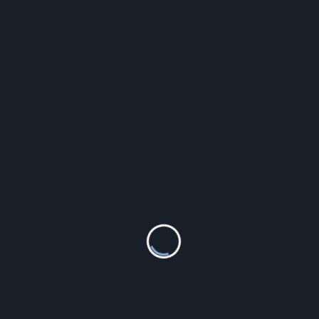
Folli Follie WF14R031SSW
354.12
zł
Diament Złote kolczyki dla dziewczynki próba
333 cyrkonia czerwony kwiatek
(KLC000000556333)
260.00
zł
Obudowa hermetyczna AWO603 PULSAR
90.66
zł
Tissot T095.417.11.067.00
1 754.00
zł
Pikopil 15ml
10.71
zł
Michael Kors Lorimer 30F1G9LS8T-001
1 199.00
zł