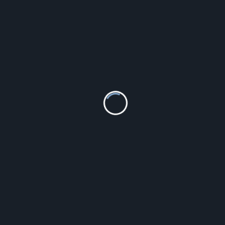
18.27
zł
Hi-Tec Creatine Powder 250g
69.00
zł
Vostok Europe Engine NH72-571A646B
3 550.00
zł
Michael Kors Jet Set Charm Torebka na
telefon brązowy/czarny (147644)
589.00
zł
Buty do biegania Nike Air Zoom Maxfly U
Zielone Dh5359 700
709.99
zł
Nike Sportswear - Buty Air Force 1 07
419.90
zł
Madonna - Erotica [CD]