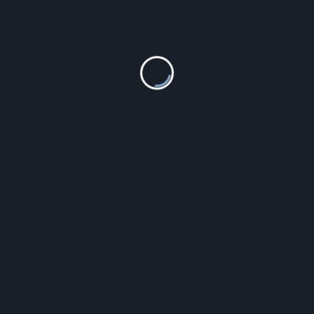
 Wyłącznik żaluzjowy
Siemens Wyłącznik
y z podświetleniem z
nadprądowy 1P C 4A 6kA AC
 biały (WP10ZJWSBI)
5SL6104-7 5SL61047
11.96
zł
176.00
zł
Szczegóły
Szczegóły