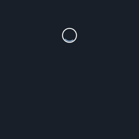
d Zestaw Trio Monitor
Stół Multimedialny Myboar
aktywny Myboad 65″
55″ (7307)
17 500.00
zł
13 200.00
zł
Szczegóły
Szczegóły