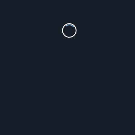
Dkd Home Decor Zegar Stołowy Naturalny Czarny Mdf
17,5X8X24,5Cm 2Szt.
140.00
zł
Szczegóły