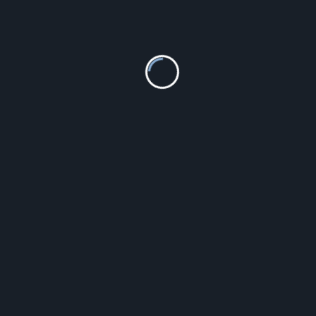
Dbpower L23 Mini (L23MINI)
799.00
zł
Szczegóły