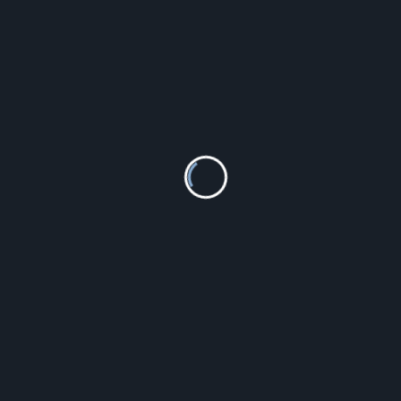
Lip 671180
756.00
zł