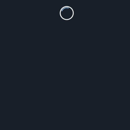
WIELKANOC JEZUS UKORONOWANY na płótnie 100×120
89.00
zł
Szczegóły