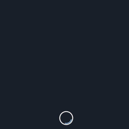
Białe pudełko na świecę do Chrztu Świętego z
grawerem PCS-2
29.99
zł
Szczegóły