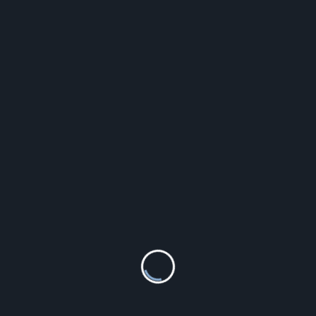
ontroli taśmy ARCP ™ gwarantuje czyste wydruki