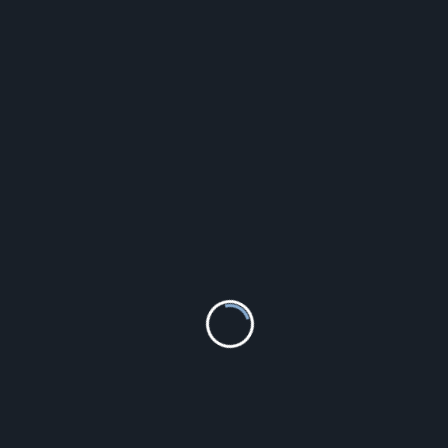
Pandora Naszyjnik 399232C01-50 399232C01-50
409.00
zł
Szczegóły