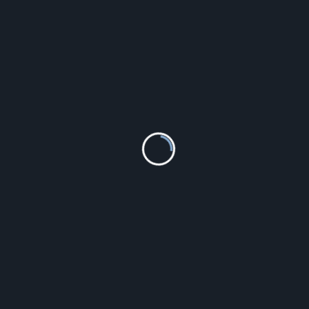
PERFECT F351 (zp985d)
104.00
zł
Szczegóły