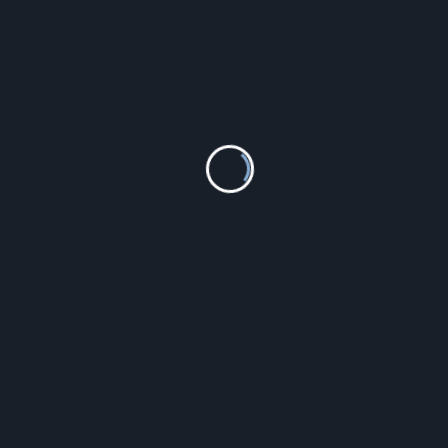
, siemię lniane na kaszel krtaniowy
, olej lniany na twarz
yyyyy
PODOBNE PRODUKTY