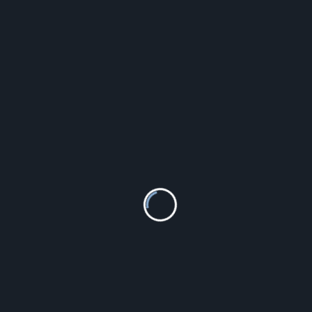
PODOBNE PRODUKTY
Seiko SI SSB395P1