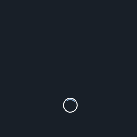
Michael Kors Parker MK5632
481.60
zł
Szczegóły