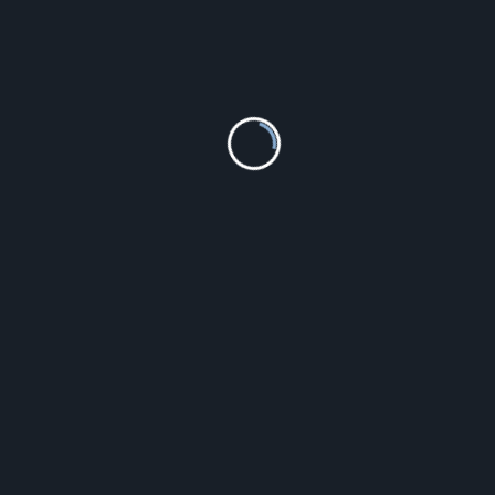
Slipy 3MP-098 3-pack Niebieske-szary melanż-
granatowe : Kolor – Niebieskie-szary melanż-
granatowe, Rozmiar – XXL
73.10
zł
Szczegóły