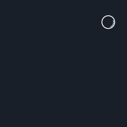
12 950.00
zł
Neutrogena Hydro Boost Face nawilżający
krem do twarzy 50ml
42.89
zł
Atos 120X60X5 Bawełna
93.00
zł
Bawełniana piżama męska Atlantic NMP
360 ciemnogranatowa
159.90
zł
Tamaris Sandały 1-28151-38 Różowy
159.99
zł
PERFECT F351 (zp985d)