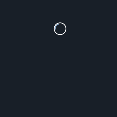
Valerio.Pl Delikatne rodowane srebrne kolczyki
celebrytki żółwik żółwie turtle szmaragdowe cyrkonie
srebro 925 K2841
64.31
zł
Szczegóły