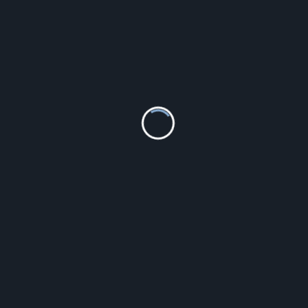
Sandały CUSTOMMADE – Marita Velvet 999620031
Festival Fuchsia 269
1 149.00
zł
Szczegóły