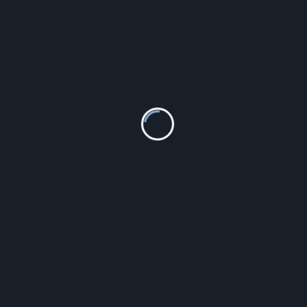
Białe pudełko na świecę do Chrztu Świętego z
grawerem PCS-2
29.99
zł