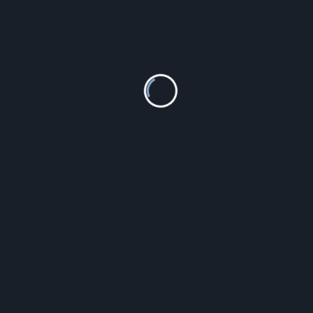
The North Face czapka Ski Tuke kolor fioletowy
119.99
zł
Szczegóły