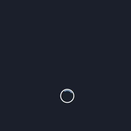
AX-500
15.68
zł
Szczegóły