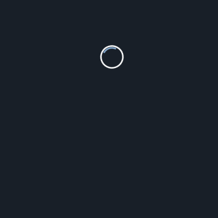
Casio G-Shock AW-591-2AER
391.00
zł
Szczegóły