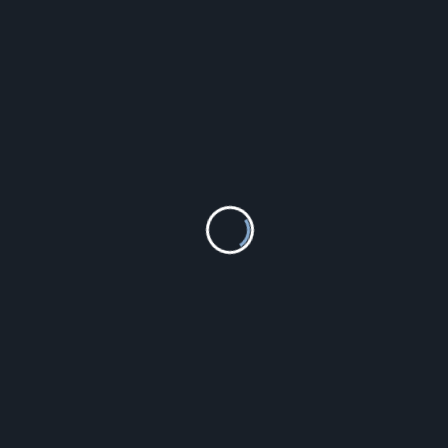
, lek na pękające pięty
, jakie produkty mają dużo białka
, jaka kawa nie zakwasza organizmu
, ujście cewki moczowej
, na zapalenie dziąsła
, dieta jak schudnac
, karnawał na świecie
, chinski rok tygrysa
, sex raz w miesiącu czy to normalne
, praca ochota warszawa
, wrozba z kresek
, low ig
, co daje picie dużej ilości wody
, realizacja recepty online
, milionerzy samequizy
, yin i yang znaczenie