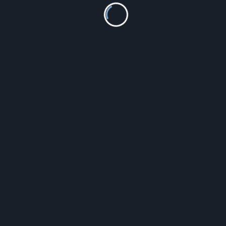
Nike Court Vision CD5466 001 Force Wysokie Męskie
349.99
zł
Szczegóły