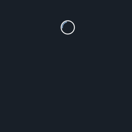
Nike Buty Nike ACG Air Mowabb – Czerń
759.99
zł
Szczegóły