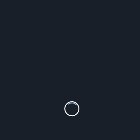
Colfarm Witamina C i Cynk CC Max 15kaps.
4.95
zł
Szczegóły