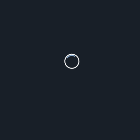
Obrazek srebrny Aniołek Pamiątka Chrztu Świętego
DS134FO