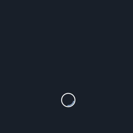
Buty Nike Air Max Alpha Trainer 4
299.99
zł
Szczegóły