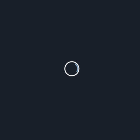
Szczegóły
Crocs Chodaki „Ralen Lined” W Kolorze Czarnym