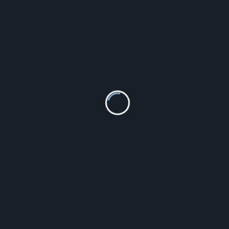
Guess W1210L1
332.81
zł
Szczegóły