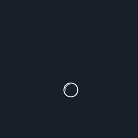
Lorus Chronograph Rt373Gx8
399.00
zł
Szczegóły