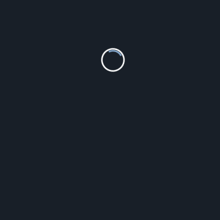
Michael Kors Parker MK5632
481.60
zł
Szczegóły