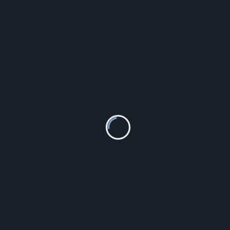
905.47
zł
Szczegóły