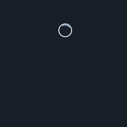
SWISS ALPINE MILITARY SAM7082.9837
819.00
zł
Szczegóły