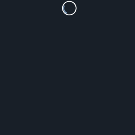
Guess W1210L1
332.81
zł
Szczegóły