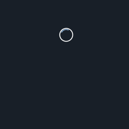
4Au Złoty pierścionek z cyrkonią Próby 585 gr. 1.06 (12)
424.00
zł
Szczegóły