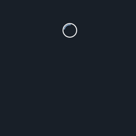
Obrazek Aniołki , Rozmiar: 6×7 cm , SKU: VL81084/0L
68.00
zł
Szczegóły