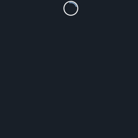
Nowy Styl Fotel Nadir steel
760.00
zł