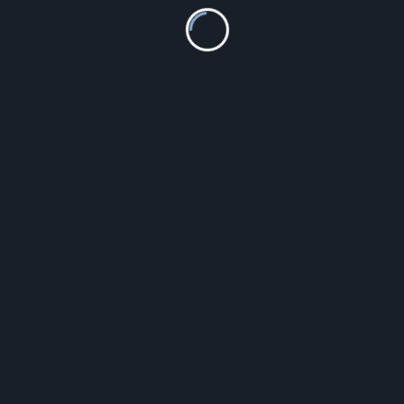
Trzewiki TIMBERLAND – Courma Kid Chelsea
TB0A25GV0011 Black Full Grain
399.99
zł
Szczegóły