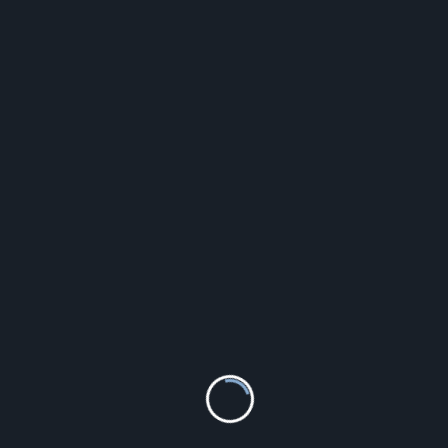
FOLLI FOLLIE PIERŚCIONEK DAMSKI 3R17T069RC – 14
90.00
zł
Szczegóły