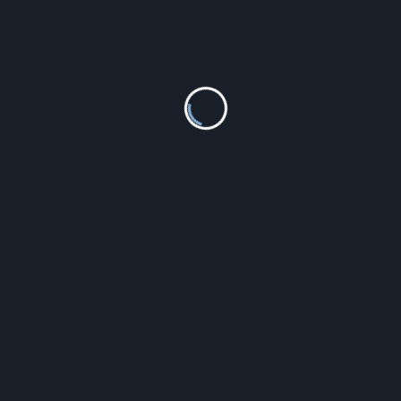
Leksus Złoty Łańcuszek- Z Motywem Diamentu
424.00
zł
Szczegóły