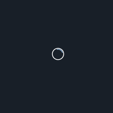
ANIA KRUK POZŁACANY NASZYJNIK Z ZAWIESZKĄ – (D)50
CM