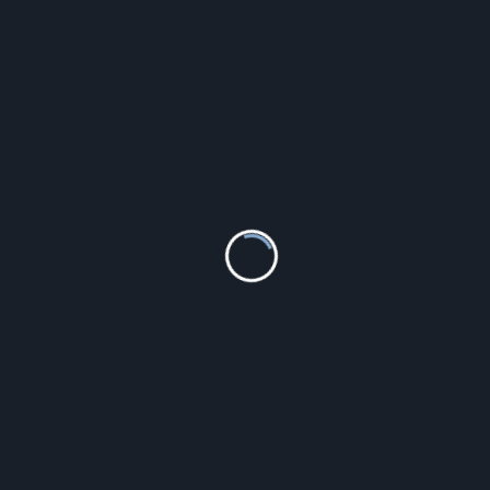
Marker Centropen 8566 permanentny niebieski 2,5 mm
13.00
zł