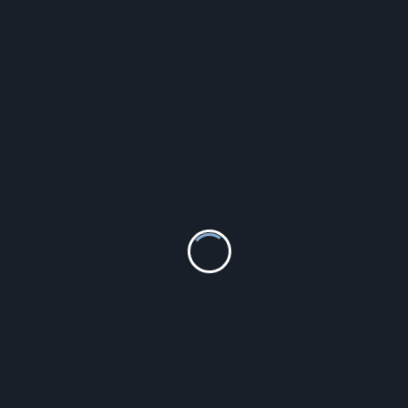
ACTIVE LIFE : DŁUGOŚĆ – 70 CM
132.30
zł
Szczegóły