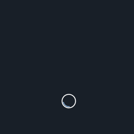
Icon A22307 Kolor C4 rozm. 52
244.30
zł
Szczegóły