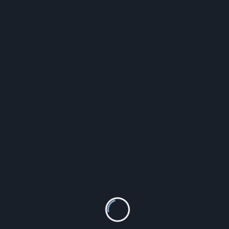
Orient Automatic Diver RA-AA0D02R1HB
1 690.00
zł
Szczegóły