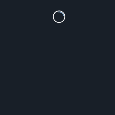
Fossil – (Es5221)
454.35
zł
Szczegóły