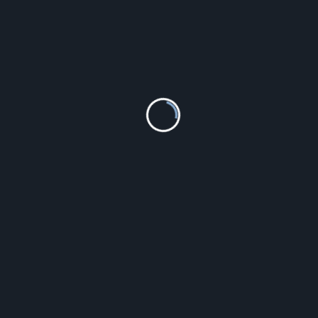
SWISS ALPINE MILITARY SAM7082.9837
819.00
zł
Szczegóły